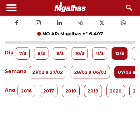
NO AR: Migalhas nº 6.407
Dia
7/3
8/3
9/3
10/3
11/3
12/3
13
Semana
21/02 a 27/02
28/02 a 06/03
07/03 a 1
Ano
2016
2017
2018
2019
2020
20