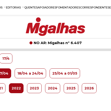
OS
EDITORIAS
QUENTES
APOIADORES
FOMENTADORES
CORRESPONDENTES
NO AR: Migalhas nº 6.407
17/4
17/04
18/04 a 24/04
25/04 a 01/05
21
2022
2023
2024
2025
2026