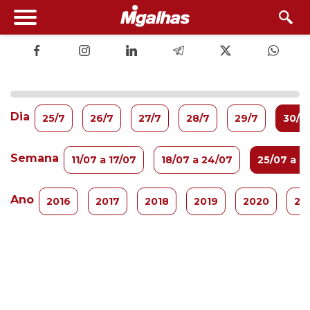
Dia
25/7
26/7
27/7
28/7
29/7
30/7
Semana
11/07 a 17/07
18/07 a 24/07
25/07 a 3
Ano
2016
2017
2018
2019
2020
20