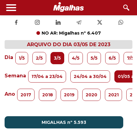
NO AR: Migalhas nº 6.407
ARQUIVO DO DIA 03/05 DE 2023
Dia
1/5
2/5
3/5
4/5
5/5
6/5
7/5
Semana
17/04 a 23/04
24/04 a 30/04
01/05 a 
Ano
2017
2018
2019
2020
2021
20
MIGALHAS nº 5.593