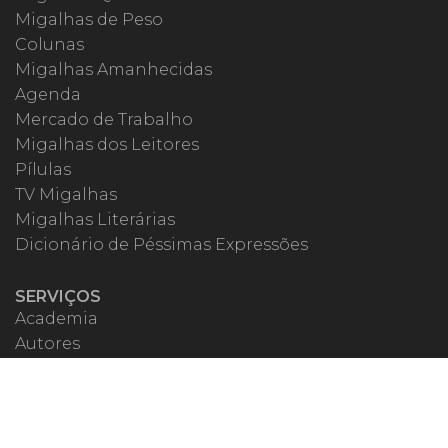
Migalhas de Peso
Colunas
Migalhas Amanhecidas
Agenda
Mercado de Trabalho
Migalhas dos Leitores
Pílulas
TV Migalhas
Migalhas Literárias
Dicionário de Péssimas Expressões
SERVIÇOS
Academia
Autores
Migalheiro VIP
Correspondentes
Escritórios Migalhas
Eventos Migalhas