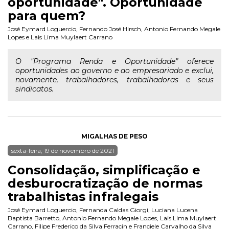
oportunidade". Oportunidade
para quem?
José Eymard Loguercio
,
Fernando José Hirsch
,
Antonio Fernando Megale
Lopes
e
Lais Lima Muylaert Carrano
O "Programa Renda e Oportunidade” oferece
oportunidades ao governo e ao empresariado e exclui,
novamente, trabalhadores, trabalhadoras e seus
sindicatos.
MIGALHAS DE PESO
sexta-feira, 19 de novembro de 2021
Consolidação, simplificação e
desburocratização de normas
trabalhistas infralegais
José Eymard Loguercio
,
Fernanda Caldas Giorgi
,
Luciana Lucena
Baptista Barretto
,
Antonio Fernando Megale Lopes
,
Lais Lima Muylaert
Carrano
,
Filipe Frederico da Silva Ferracin
e
Franciele Carvalho da Silva