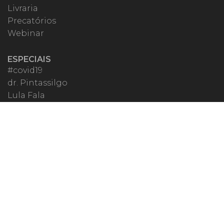
Livraria
Precatórios
Webinar
ESPECIAIS
#covid19
dr. Pintassilgo
Lula Fala
Vazamentos Lava Jato
MIGALHEIRO
Central do Migalheiro
Fale Conosco
Apoiadores
Fomentadores
Perguntas Frequentes
Termos de Uso
Quem Somos