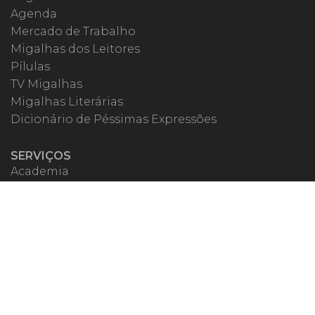
Agenda
Mercado de Trabalho
Migalhas dos Leitores
Pílulas
TV Migalhas
Migalhas Literárias
Dicionário de Péssimas Expressões
SERVIÇOS
Academia
Autores
Migalheiro VIP
Correspondentes
Escritórios Migalhas
Eventos Migalhas
Livraria
Precatórios
Webinar