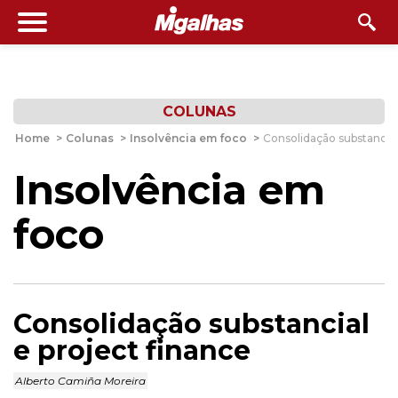
COLUNAS
Home
>
Colunas
>
Insolvência em foco
>
Consolidação substancial
Insolvência em
foco
Consolidação substancial
e project finance
Alberto Camiña Moreira