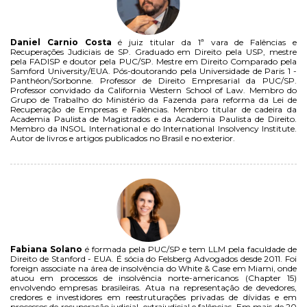
Daniel Carnio Costa
é juiz titular da 1ª vara de Falências e
Recuperações Judiciais de SP. Graduado em Direito pela USP, mestre
pela FADISP e doutor pela PUC/SP. Mestre em Direito Comparado pela
Samford University/EUA. Pós-doutorando pela Universidade de Paris 1 -
Panthéon/Sorbonne. Professor de Direito Empresarial da PUC/SP.
Professor convidado da California Western School of Law. Membro do
Grupo de Trabalho do Ministério da Fazenda para reforma da Lei de
Recuperação de Empresas e Falências. Membro titular de cadeira da
Academia Paulista de Magistrados e da Academia Paulista de Direito.
Membro da INSOL International e do International Insolvency Institute.
Autor de livros e artigos publicados no Brasil e no exterior.
Fabiana Solano
é formada pela PUC/SP e tem LLM pela faculdade de
Direito de Stanford - EUA. É sócia do Felsberg Advogados desde 2011. Foi
foreign associate na área de insolvência do White & Case em Miami, onde
atuou em processos de insolvência norte-americanos (Chapter 15)
envolvendo empresas brasileiras. Atua na representação de devedores,
credores e investidores em reestruturações privadas de dívidas e em
processos de recuperação judicial, extrajudicial e falências. Em mais de 20