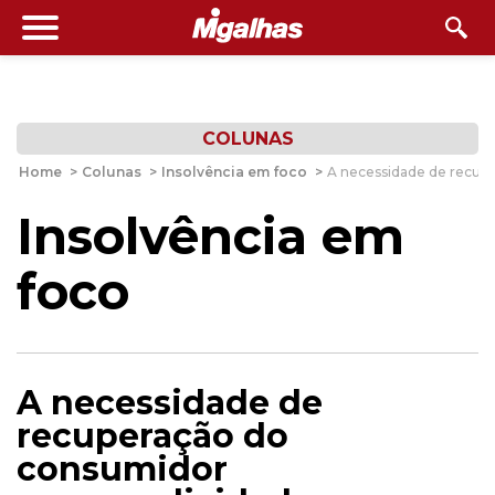
COLUNAS
Home
>
Colunas
>
Insolvência em foco
>
A necessidade de recupe
Insolvência em
foco
A necessidade de
recuperação do
consumidor