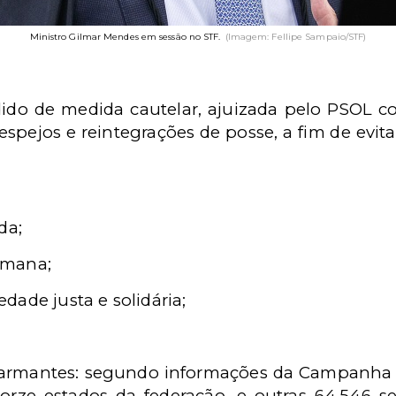
Ministro Gilmar Mendes em sessão no STF.
(Imagem: Fellipe Sampaio/STF)
ido de medida cautelar, ajuizada pelo PSOL co
espejos e reintegrações de posse, a fim de evitar
da;
umana;
ade justa e solidária;
larmantes: segundo informações da Campanha De
orze estados da federação, e outras 64.546 