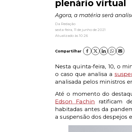
plenário virtual
Agora, a matéria será analis
Da Redação
sexta-feira, 11 de junho de 2021
Atualizado às 10:26
Compartilhar
Nesta quinta-feira, 10, o mi
o caso que analisa a
suspe
analisada pelos ministros e
Até o momento do destaqu
Edson Fachin
ratificam d
habitadas antes da pande
a suspensão dos despejos e