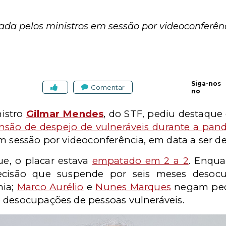
ada pelos ministros em sessão por videoconferênc
Siga-nos
Comentar
no
nistro
Gilmar Mendes
, do STF, pediu destaque e
nsão de despejo de vulneráveis durante a pan
m sessão por videoconferência, em data a ser de
e, o placar estava
empatado em 2 a 2
. Enqu
ecisão que suspende por seis meses desocu
mia;
Marco Aurélio
e
Nunes Marques
negam ped
 desocupações de pessoas vulneráveis.