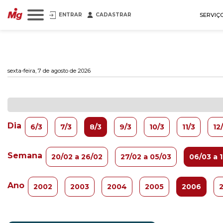
ENTRAR
CADASTRAR
SERVIÇ
sexta-feira, 7 de agosto de 2026
Dia
6/3
7/3
8/3
9/3
10/3
11/3
12
Semana
20/02 a 26/02
27/02 a 05/03
06/03 a 
Ano
2002
2003
2004
2005
2006