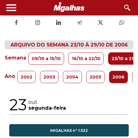
ARQUIVO DO SEMANA 23/10 À 29/10 DE 2006
Semana
09/10 a 15/10
16/10 a 22/10
23/10 a 29/
Ano
2002
2003
2004
2005
2006
23
out.
segunda-feira
MIGALHAS nº 1.522