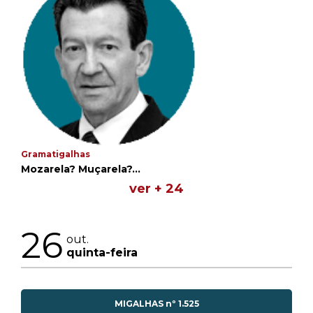
Gramatigalhas
Mozarela? Muçarela?...
ver + 24
26
out.
quinta-feira
MIGALHAS nº 1.525