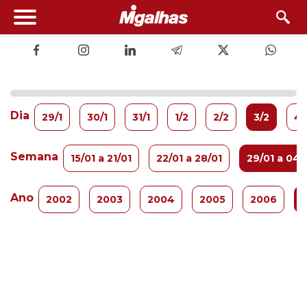
Dia
29/1
30/1
31/1
1/2
2/2
3/2
4/
Semana
15/01 a 21/01
22/01 a 28/01
29/01 a 04/
Ano
2002
2003
2004
2005
2006