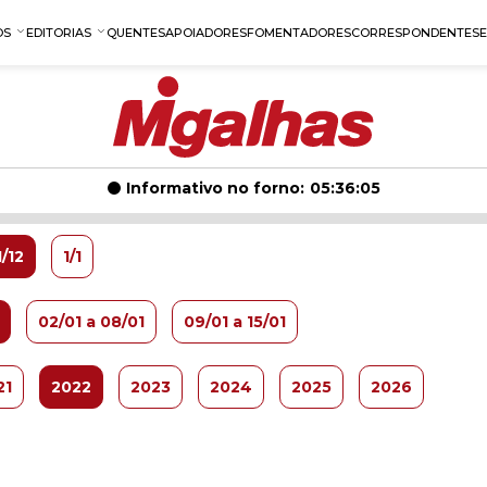
OS
EDITORIAS
QUENTES
APOIADORES
FOMENTADORES
CORRESPONDENTES
Informativo no forno:
05:36:04
1/12
1/1
02/01 a 08/01
09/01 a 15/01
21
2022
2023
2024
2025
2026