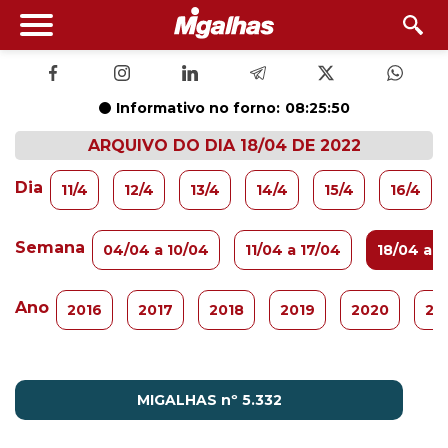
Informativo no forno:
08:25:49
ARQUIVO DO DIA 18/04 DE 2022
Dia
11/4
12/4
13/4
14/4
15/4
16/4
Semana
04/04 a 10/04
11/04 a 17/04
18/04 a 
Ano
2016
2017
2018
2019
2020
20
MIGALHAS nº 5.332