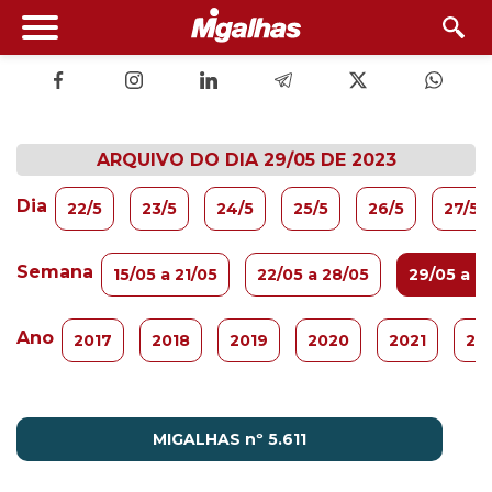
ARQUIVO DO DIA 29/05 DE 2023
Dia
22/5
23/5
24/5
25/5
26/5
27/5
Semana
15/05 a 21/05
22/05 a 28/05
29/05 a 0
Ano
2017
2018
2019
2020
2021
20
MIGALHAS nº 5.611