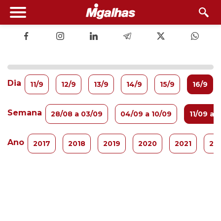
Dia
11/9
12/9
13/9
14/9
15/9
16/9
Semana
28/08 a 03/09
04/09 a 10/09
11/09 a 
Ano
2017
2018
2019
2020
2021
20