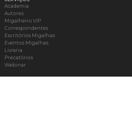
Academia
Autores
Migalheiro VIP
Correspondentes
Escritórios Migalhas
Eventos Migalhas
Livraria
Precatórios
Webinar
ESPECIAIS
#covid19
dr. Pintassilgo
Lula Fala
Vazamentos Lava Jato
MIGALHEIRO
Central do Migalheiro