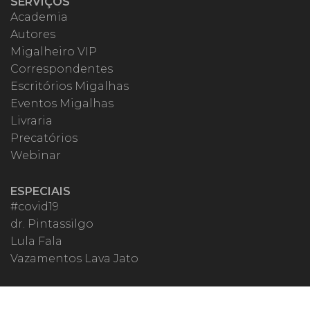
SERVIÇOS
Academia
Autores
Migalheiro VIP
Correspondentes
Escritórios Migalhas
Eventos Migalhas
Livraria
Precatórios
Webinar
ESPECIAIS
#covid19
dr. Pintassilgo
Lula Fala
Vazamentos Lava Jato
MIGALHEIRO
Central do Migalheiro