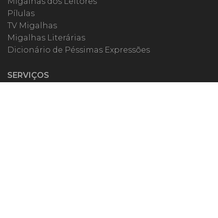
Migalhas dos Leitores
Pílulas
TV Migalhas
Migalhas Literárias
Dicionário de Péssimas Expressões
SERVIÇOS
Academia
Autores
Migalheiro VIP
Correspondentes
Escritórios Migalhas
Eventos Migalhas
Livraria
Precatórios
Webinar
ESPECIAIS