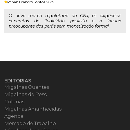
Renan Leandro Santos Silva
O novo marco regulatório do CNJ, as exigências
concretas do Judiciário paulista e a lacuna
preocupante dos perfis sem monetização formal.
EDITORIAS
Migalhas Quentes
Migalhas de Peso
Colunas
Migalhas Amanhecidas
Agenda
Mercado de Trabalho