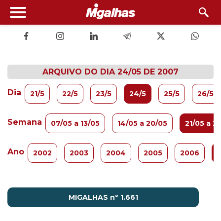
ARQUIVO DO DIA 24/05 DE 2007
Dia
21/5
22/5
23/5
24/5
25/5
26/5
Semana
07/05 a 13/05
14/05 a 20/05
21/05 a 2
Ano
2002
2003
2004
2005
2006
MIGALHAS nº 1.661