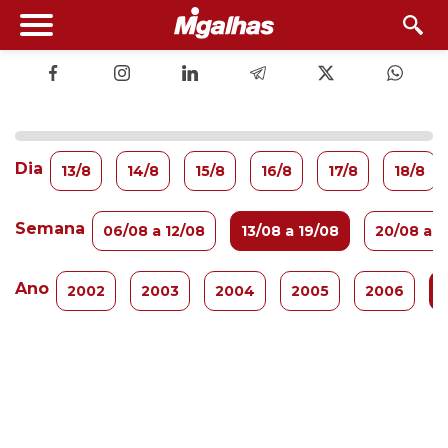
Dia
13/8
14/8
15/8
16/8
17/8
18/8
Semana
06/08 a 12/08
13/08 a 19/08
20/08 a 2
Ano
2002
2003
2004
2005
2006