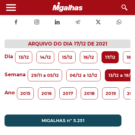
ARQUIVO DO DIA 17/12 DE 2021
Dia
13/12
14/12
15/12
16/12
17/12
18/1
Semana
29/11 a 05/12
06/12 a 12/12
13/12 a 19/12
Ano
2015
2016
2017
2018
2019
20
MIGALHAS nº 5.251