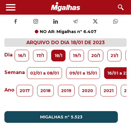
NO AR: Migalhas nº 6.407
ARQUIVO DO DIA 18/01 DE 2023
Dia
16/1
17/1
18/1
19/1
20/1
21/1
2
Semana
02/01 a 08/01
09/01 a 15/01
16/01 a 22/
Ano
2017
2018
2019
2020
2021
20
MIGALHAS nº 5.523