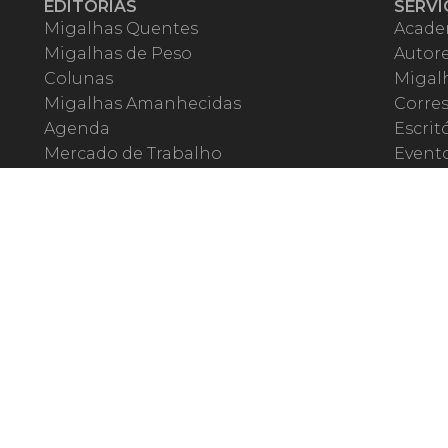
EDITORIAS
SERVI
Migalhas Quentes
Acade
Migalhas de Peso
Autor
Colunas
Migalh
Migalhas Amanhecidas
Corre
Agenda
Escrit
Mercado de Trabalho
Event
Migalhas dos Leitores
Livrari
Pílulas
Precat
TV Migalhas
Webin
Migalhas Literárias
Dicionário de Péssimas Expressões