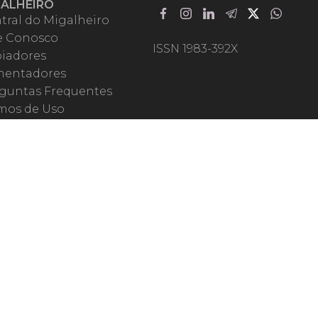
GALHEIRO
tral do Migalheiro
e Conosco
ISSN 1983-392X
iadores
entadores
guntas Frequentes
mos de Uso
em Somos