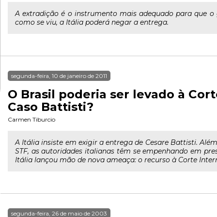
A extradição é o instrumento mais adequado para que o g
como se viu, a Itália poderá negar a entrega.
segunda-feira, 10 de janeiro de 2011
O Brasil poderia ser levado à Cor
Caso Battisti?
Carmen Tiburcio
A Itália insiste em exigir a entrega de Cesare Battisti. Alé
STF, as autoridades italianas têm se empenhando em pres
Itália lançou mão de nova ameaça: o recurso à Corte Intern
segunda-feira, 26 de maio de 2003