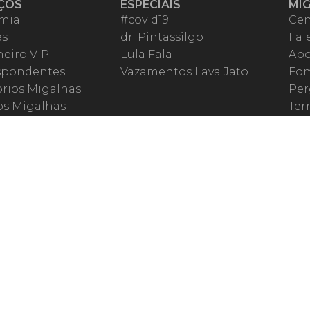
ÇOS
ESPECIAIS
MI
mia
#covid19
Cen
es
dr. Pintassilgo
Fal
eiro VIP
Lula Fala
Apo
spondentes
Vazamentos Lava Jato
Fom
órios Migalhas
Per
os Migalhas
Ter
a
Qu
órios
ar