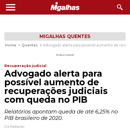
MIGALHAS QUENTES
Home
>
Quentes
>
Advogado alerta para possível aumento de recup
PUBLICIDADE
Recuperação judicial
Advogado alerta para
possível aumento de
recuperações judiciais
com queda no PIB
Relatórios apontam queda de até 6,25% no
PIB brasileiro de 2020.
Da Redação