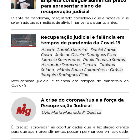
Empresa consegue aumentar prazo
para apresentar plano de
recuperação judicial
Diante da pandemia, magistrado considerou que é razoável que
sejam adotadas medidas de alívio financeiro o quanto antes.
Recuperação judicial e falência em
tempos de pandemia da Covid-19
Alberto Camiña Moreira
,
Daniel Carnio
Costa
,
João de Oliveira Rodrigues Filho
,
Marcelo Sacramone
,
Paulo Penalva Santos
,
Alexandre Demetrius Pereira
,
Fabiana
Solano
,
Márcio Souza Guimarães
e
Otávio
Joaquim Rodrigues Filho
Recuperação judicial e falência em tempos de pandemia da
Covid-19.
A crise do coronavírus e a força da
Recuperação Judicial
Lívia Maria Machado F. Queiroz
É preciso aproveitar as oportunidades que a legislação oferece
para que os empreendimentos possam permanecer em atividade.