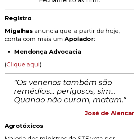
Fechamento às 11h11.
Registro
Migalhas
anuncia que, a partir de hoje,
conta com mais um
Apoiador
:
Mendonça Advocacia
(
Clique aqui
)
"Os venenos também são
remédios... perigosos, sim...
Quando não curam, matam."
José de Alencar
Agrotóxicos
Maioria dos ministros do STF vota por