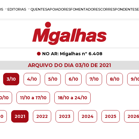
OS
EDITORIAS
QUENTES
APOIADORES
FOMENTADORES
CORRESPONDENTES
NO AR: Migalhas nº 6.408
ARQUIVO DO DIA 03/10 DE 2021
3/10
4/10
5/10
6/10
7/10
8/10
9/1
0/10
11/10 a 17/10
18/10 a 24/10
20
2021
2022
2023
2024
2025
202