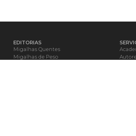
EDITORIAS
SERVI
Migalhas Quentes
Acade
Migalhas de Peso
Autor
Colunas
Migalh
Migalhas Amanhecidas
Corre
Agenda
Escrit
Mercado de Trabalho
Event
Migalhas dos Leitores
Livrari
Pílulas
Precat
TV Migalhas
Webin
Migalhas Literárias
Dicionário de Péssimas Expressões