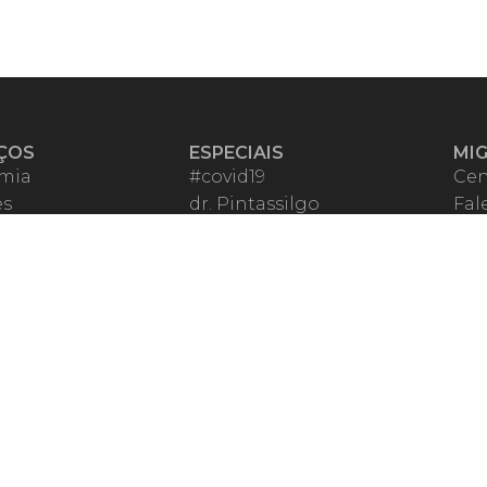
ÇOS
ESPECIAIS
MI
mia
#covid19
Cen
es
dr. Pintassilgo
Fal
eiro VIP
Lula Fala
Apo
spondentes
Vazamentos Lava Jato
Fom
órios Migalhas
Per
os Migalhas
Ter
a
Qu
órios
ar