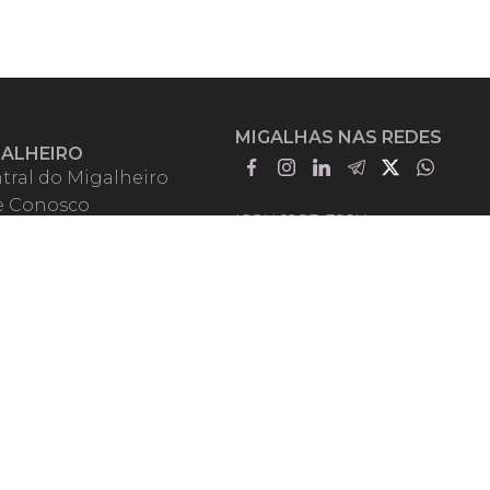
MIGALHAS NAS REDES
GALHEIRO
tral do Migalheiro
e Conosco
ISSN 1983-392X
iadores
entadores
guntas Frequentes
mos de Uso
em Somos