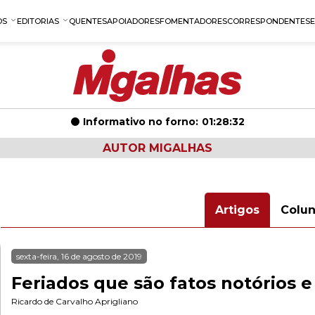
OS
EDITORIAS
QUENTES
APOIADORES
FOMENTADORES
CORRESPONDENTES
Informativo no forno:
01:28:32
AUTOR MIGALHAS
Artigos
Colu
sexta-feira, 16 de agosto de 2019
Feriados que são fatos notórios 
Ricardo de Carvalho Aprigliano