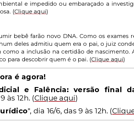
 ambiental e impedido ou embaraçado a investi
osa.
(
Clique aqui
)
mir bebê farão novo DNA. Como os exames re
hum deles admitiu quem era o pai, o juiz co
m como a inclusão na certidão de nascimento. 
co para descobrir quem é o pai.
(
Clique aqui
)
ora é agora!
icial e Falência: versão final d
 9 às 12h
. (
Clique aqui
)
jurídico
", dia 16/6, das 9 às 12h. (
Cliqu