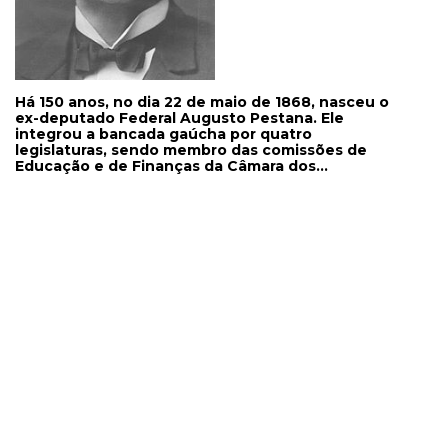
Há 150 anos, no dia 22 de maio de 1868, nasceu o
ex-deputado Federal Augusto Pestana. Ele
integrou a bancada gaúcha por quatro
legislaturas, sendo membro das comissões de
Educação e de Finanças da Câmara dos
Deputados e relator do orçamento de viação e
obras públicas, destacando-se como defensor da
ampliação e modernização da infraestrutura
brasileira. Em 1920, fundou a extinta Viação Férrea
do Rio Grande do Sul - VFRGS, quando conseguiu
que a União aprovasse a estatização da
companhia de ferro Auxilliaire. Faleceu em 1934.