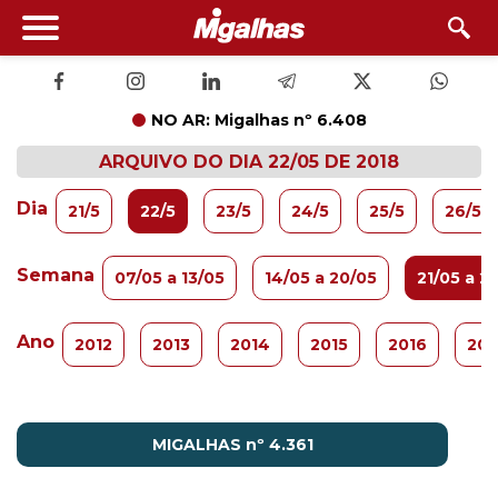
NO AR: Migalhas nº 6.408
ARQUIVO DO DIA 22/05 DE 2018
Dia
21/5
22/5
23/5
24/5
25/5
26/5
Semana
07/05 a 13/05
14/05 a 20/05
21/05 a 2
Ano
2012
2013
2014
2015
2016
201
MIGALHAS nº 4.361