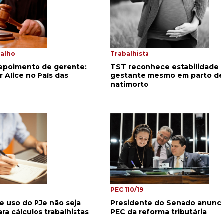
Trabalhista
balho
TST reconhece estabilidade
depoimento de gerente:
gestante mesmo em parto d
r Alice no País das
natimorto
PEC 110/19
 uso do PJe não seja
Presidente do Senado anunc
ara cálculos trabalhistas
PEC da reforma tributária