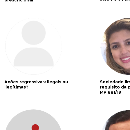
Ações regressivas: ilegais ou
Sociedade lim
ilegítimas?
requisito da 
MP 881/19