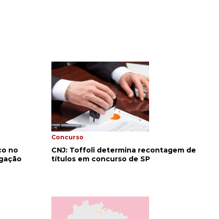
Concurso
co no
CNJ: Toffoli determina recontagem de
igação
títulos em concurso de SP