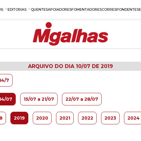
OS
EDITORIAS
QUENTES
APOIADORES
FOMENTADORES
CORRESPONDENTES
ARQUIVO DO DIA 10/07 DE 2019
14/7
14/07
15/07 a 21/07
22/07 a 28/07
8
2019
2020
2021
2022
2023
2024