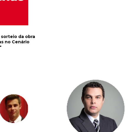
sorteio da obra
s no Cenário
"