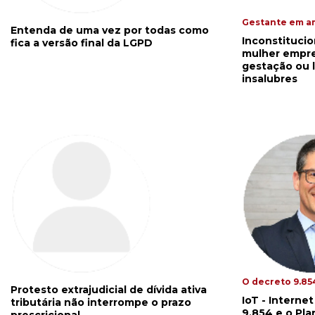
Gestante em a
Entenda de uma vez por todas como
Inconstitucio
fica a versão final da LGPD
mulher empre
gestação ou 
insalubres
O decreto 9.854
Protesto extrajudicial de dívida ativa
IoT - Interne
tributária não interrompe o prazo
9.854 e o Pla
prescricional