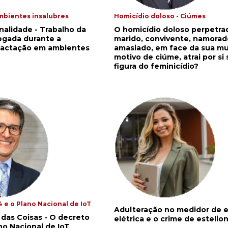
mbientes insalubres
Homicídio doloso - Ciúmes
nalidade - Trabalho da
O homicídio doloso perpetra
gada durante a
marido, convivente, namorad
lactação em ambientes
amasiado, em face da sua mu
motivo de ciúme, atrai por si 
figura do feminicídio?
 e o Plano Nacional de IoT
Adulteração no medidor de 
t das Coisas - O decreto
elétrica e o crime de estelio
no Nacional de IoT