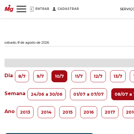
ENTRAR
CADASTRAR
SERVIÇ
sábado, 8 de agosto de 2026
Dia
8/7
9/7
10/7
11/7
12/7
13/7
Semana
24/06 a 30/06
01/07 a 07/07
08/07 a 
Ano
2013
2014
2015
2016
2017
201