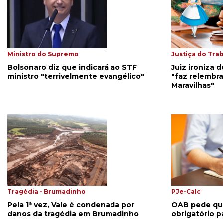
Ministro do Supremo
Justiça do Tra
Bolsonaro diz que indicará ao STF
Juiz ironiza 
ministro "terrivelmente evangélico"
"faz relembra
Maravilhas"
Tragédia - Brumadinho
PJe-Calc
Pela 1ª vez, Vale é condenada por
OAB pede que
danos da tragédia em Brumadinho
obrigatório p