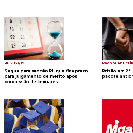
PL 2.121/19
Pacote anticri
Segue para sanção PL que fixa prazo
Prisão em 2ª 
para julgamento de mérito após
pacote antic
concessão de liminares