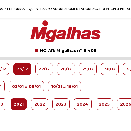
OS
EDITORIAS
QUENTES
APOIADORES
FOMENTADORES
CORRESPONDENTES
NO AR: Migalhas nº 6.408
/12
26/12
27/12
28/12
29/12
30/12
31
1
03/01 a 09/01
10/01 a 16/01
20
2021
2022
2023
2024
2025
202