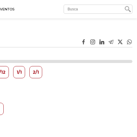
EVENTOS
/12
1/1
2/1
6