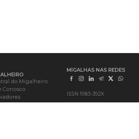
MIGALHAS NAS REDES
GALHEIRO
tral do Migalheiro
e Conosco
ISSN 1983-392X
iadores
entadores
guntas Frequentes
mos de Uso
em Somos