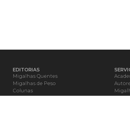
EDITORIAS
SERVI
Migalhas Quentes
Acade
Migalhas de Peso
Autor
Colunas
Migalh
Migalhas Amanhecidas
Corre
Agenda
Escrit
Mercado de Trabalho
Event
Migalhas dos Leitores
Livrari
Pílulas
Precat