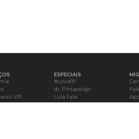
ÇOS
ESPECIAIS
MI
mia
#covid19
Cen
es
dr. Pintassilgo
Fal
eiro VIP
Lula Fala
Apo
spondentes
Vazamentos Lava Jato
Fom
órios Migalhas
Per
os Migalhas
Ter
a
Qu
órios