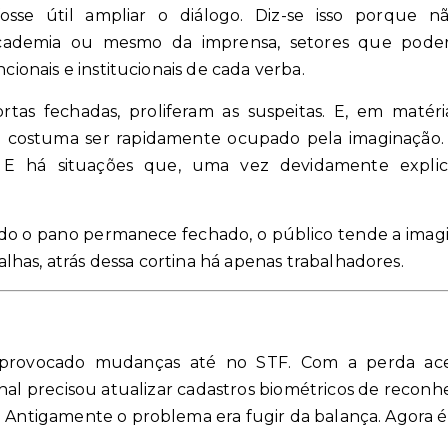
fosse útil ampliar o diálogo. Diz-se isso porque 
cademia ou mesmo da imprensa, setores que poderia
ncionais e institucionais de cada verba.
tas fechadas, proliferam as suspeitas. E, em maté
ão costuma ser rapidamente ocupado pela imaginação. 
ar. E há situações que, uma vez devidamente expl
ndo o pano permanece fechado, o público tende a imagin
has, atrás dessa cortina há apenas trabalhadores.
rovocado mudanças até no STF. Com a perda acel
unal precisou atualizar cadastros biométricos de reconhe
 Antigamente o problema era fugir da balança. Agora é f