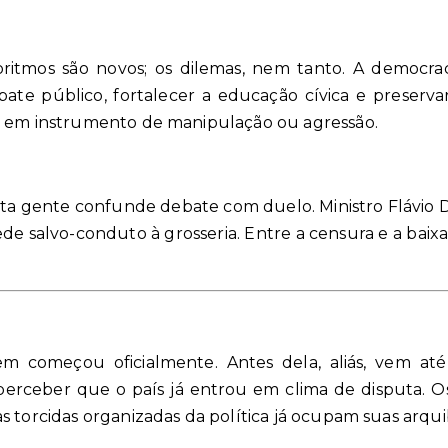
oritmos são novos; os dilemas, nem tanto. A democra
bate público, fortalecer a educação cívica e preserv
a em instrumento de manipulação ou agressão.
ita gente confunde debate com duelo. Ministro Flávio 
de salvo-conduto à grosseria. Entre a censura e a baix
m começou oficialmente. Antes dela, aliás, vem até a
a perceber que o país já entrou em clima de disputa. 
 torcidas organizadas da política já ocupam suas arquib