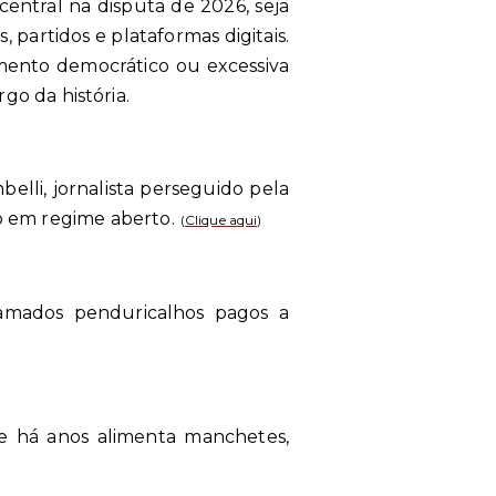
entral na disputa de 2026, seja
, partidos e plataformas digitais.
imento democrático ou excessiva
rgo da história.
lli, jornalista perseguido pela
 em regime aberto.
(
Clique aqui
)
chamados penduricalhos pagos a
ue há anos alimenta manchetes,