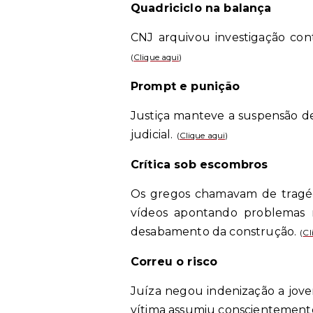
Quadriciclo na balança
CNJ arquivou investigação con
(
Clique aqui
)
Prompt e punição
Justiça manteve a suspensão de
judicial.
(
Clique aqui
)
Crítica sob escombros
Os gregos chamavam de tragédi
vídeos apontando problemas 
desabamento da construção.
(
Cl
Correu o risco
Juíza negou indenização a jov
vítima assumiu conscientemente 