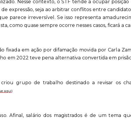
lizado. Nesse contexto, o STF tende a ocupar posição c
e de expressão, seja ao arbitrar conflitos entre candidatos
ue parece irreversível. Se isso representa amadurec
posta, como quase sempre ocorre nesses casos, ficará a ca
ão fixada em ação por difamação movida por Carla Zambe
 em 2022 teve pena alternativa convertida em prisão
in criou grupo de trabalho destinado a revisar os 
ue aqui
)
auso. Afinal, salário dos magistrados é de um tema q