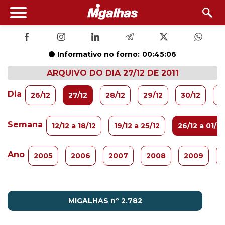
Informativo no forno:
00:45:05
ARQUIVO DO DIA 27/12 DE 2011
Dia
26/12
27/12
28/12
29/12
30/12
3
Semana
12/12 a 18/12
19/12 a 25/12
26/12 a 01/01
Ano
2005
2006
2007
2008
2009
MIGALHAS nº 2.782