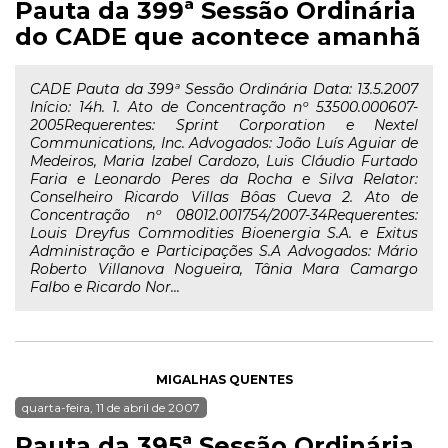
Pauta da 399ª Sessão Ordinária
do CADE que acontece amanhã
CADE Pauta da 399ª Sessão Ordinária Data: 13.5.2007
Início: 14h. 1. Ato de Concentração nº 53500.000607-
2005Requerentes: Sprint Corporation e Nextel
Communications, Inc. Advogados: João Luís Aguiar de
Medeiros, Maria Izabel Cardozo, Luis Cláudio Furtado
Faria e Leonardo Peres da Rocha e Silva Relator:
Conselheiro Ricardo Villas Bôas Cueva 2. Ato de
Concentração nº 08012.001754/2007-34Requerentes:
Louis Dreyfus Commodities Bioenergia S.A. e Exitus
Administração e Participações S.A Advogados: Mário
Roberto Villanova Nogueira, Tânia Mara Camargo
Falbo e Ricardo Nor...
MIGALHAS QUENTES
quarta-feira, 11 de abril de 2007
Pauta da 395ª Sessão Ordinária