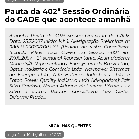
Pauta da 402ª Sessão Ordinária
do CADE que acontece amanhã
Amanhã Pauta da 402ª Sessão Ordinária do CADE
Data: 25.7.2007 Início: 14h 1. Averiguação Preliminar nº
08012.006076/2003-72 (Pedido de vista Conselheiro
Ricardo Villas Bôas Cueva na Sessão 400ª em
27.06.2007 – 2ª semana) Representante: Acumuladores
Moura S/A. Representadas: Enersystem do Brasil Ltda.,
Optus Indústria e Comércio Ltda., Newpower Sistemas
de Energia Ltda., Nife Baterias Industriais Ltda. e
Eaton Power Quality Indústria Ltda Advogado(s): Jair
Silva Cardoso, Nelson Adriano de Freitas, Sérgio Luiz
Silva e outros Relator: Conselheiro Luiz Carlos
Delorme Prado...
MIGALHAS QUENTES
terça-feira, 10 de julho de 2007