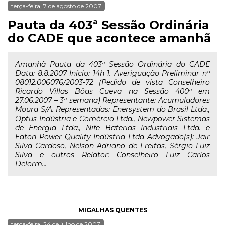
terça-feira, 7 de agosto de 2007
Pauta da 403ª Sessão Ordinária
do CADE que acontece amanhã
Amanhã Pauta da 403ª Sessão Ordinária do CADE
Data: 8.8.2007 Início: 14h 1. Averiguação Preliminar nº
08012.006076/2003-72 (Pedido de vista Conselheiro
Ricardo Villas Bôas Cueva na Sessão 400ª em
27.06.2007 – 3ª semana) Representante: Acumuladores
Moura S/A. Representadas: Enersystem do Brasil Ltda.,
Optus Indústria e Comércio Ltda., Newpower Sistemas
de Energia Ltda., Nife Baterias Industriais Ltda. e
Eaton Power Quality Indústria Ltda Advogado(s): Jair
Silva Cardoso, Nelson Adriano de Freitas, Sérgio Luiz
Silva e outros Relator: Conselheiro Luiz Carlos
Delorm...
MIGALHAS QUENTES
terça-feira, 24 de julho de 2007