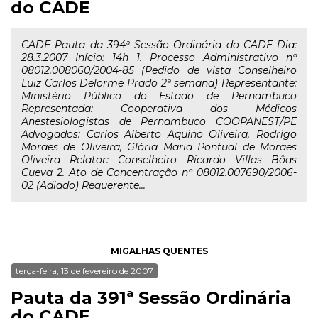
do CADE
CADE Pauta da 394ª Sessão Ordinária do CADE Dia:
28.3.2007 Início: 14h 1. Processo Administrativo nº
08012.008060/2004-85 (Pedido de vista Conselheiro
Luiz Carlos Delorme Prado 2ª semana) Representante:
Ministério Público do Estado de Pernambuco
Representada: Cooperativa dos Médicos
Anestesiologistas de Pernambuco COOPANEST/PE
Advogados: Carlos Alberto Aquino Oliveira, Rodrigo
Moraes de Oliveira, Glória Maria Pontual de Moraes
Oliveira Relator: Conselheiro Ricardo Villas Bôas
Cueva 2. Ato de Concentração nº 08012.007690/2006-
02 (Adiado) Requerente...
MIGALHAS QUENTES
terça-feira, 13 de fevereiro de 2007
Pauta da 391ª Sessão Ordinária
do CADE