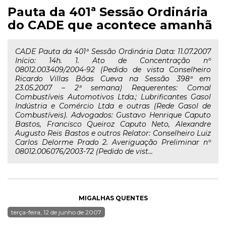
Pauta da 401ª Sessão Ordinária
do CADE que acontece amanhã
CADE Pauta da 401ª Sessão Ordinária Data: 11.07.2007
Início: 14h. 1. Ato de Concentração nº
08012.003409/2004-92 (Pedido de vista Conselheiro
Ricardo Villas Bôas Cueva na Sessão 398ª em
23.05.2007 – 2ª semana) Requerentes: Comal
Combustíveis Automotivos Ltda.; Lubrificantes Gasol
Indústria e Comércio Ltda e outras (Rede Gasol de
Combustíveis). Advogados: Gustavo Henrique Caputo
Bastos, Francisco Queiroz Caputo Neto, Alexandre
Augusto Reis Bastos e outros Relator: Conselheiro Luiz
Carlos Delorme Prado 2. Averiguação Preliminar nº
08012.006076/2003-72 (Pedido de vist...
MIGALHAS QUENTES
terça-feira, 12 de junho de 2007