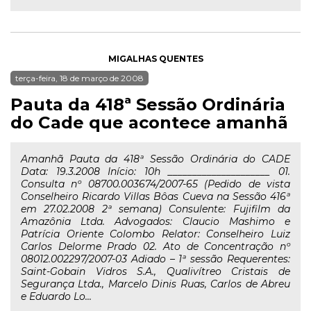
MIGALHAS QUENTES
terça-feira, 18 de março de 2008
Pauta da 418ª Sessão Ordinária
do Cade que acontece amanhã
Amanhã Pauta da 418ª Sessão Ordinária do CADE
Data: 19.3.2008 Início: 10h _____________________ 01.
Consulta nº 08700.003674/2007-65 (Pedido de vista
Conselheiro Ricardo Villas Bôas Cueva na Sessão 416ª
em 27.02.2008 2ª semana) Consulente: Fujifilm da
Amazônia Ltda. Advogados: Claucio Mashimo e
Patrícia Oriente Colombo Relator: Conselheiro Luiz
Carlos Delorme Prado 02. Ato de Concentração nº
08012.002297/2007-03 Adiado – 1ª sessão Requerentes:
Saint-Gobain Vidros S.A., Qualivítreo Cristais de
Segurança Ltda., Marcelo Dinis Ruas, Carlos de Abreu
e Eduardo Lo...