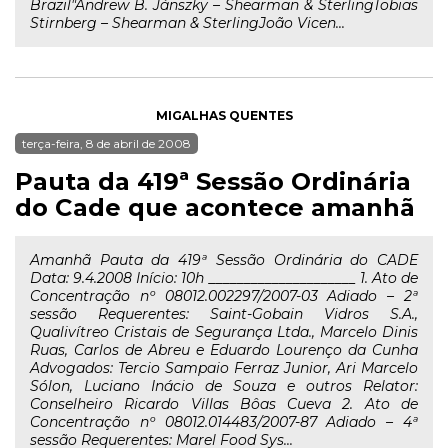
Brazil"Andrew B. Jánszky – Shearman & SterlingTobias
Stirnberg – Shearman & SterlingJoão Vicen...
MIGALHAS QUENTES
terça-feira, 8 de abril de 2008
Pauta da 419ª Sessão Ordinária
do Cade que acontece amanhã
Amanhã Pauta da 419ª Sessão Ordinária do CADE
Data: 9.4.2008 Início: 10h _____________________ 1. Ato de
Concentração nº 08012.002297/2007-03 Adiado – 2ª
sessão Requerentes: Saint-Gobain Vidros S.A.,
Qualivítreo Cristais de Segurança Ltda., Marcelo Dinis
Ruas, Carlos de Abreu e Eduardo Lourenço da Cunha
Advogados: Tercio Sampaio Ferraz Junior, Ari Marcelo
Sólon, Luciano Inácio de Souza e outros Relator:
Conselheiro Ricardo Villas Bôas Cueva 2. Ato de
Concentração nº 08012.014483/2007-87 Adiado – 4ª
sessão Requerentes: Marel Food Sys...