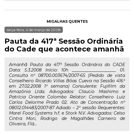
MIGALHAS QUENTES
terça-feira, 4 de março de 2008
Pauta da 417ª Sessão Ordinária
do Cade que acontece amanhã
Amanhã Pauta da 417ª Sessão Ordinária do CADE
Data: 5.3.2008 Início: 10h _____________________ 01.
Consulta nº 08700.003674/2007-65 (Pedido de vista
Conselheiro Ricardo Villas Bôas Cueva na Sessão 416ª
em 27.02.2008 1ª semana) Consulente: Fujifilm da
Amazônia Ltda. Advogados: Claucio Mashimo e
Patrícia Oriente Colombo Relator: Conselheiro Luiz
Carlos Delorme Prado 02. Ato de Concentração nº
08012.014483/2007-87 Adiado – 2ª sessão Requerentes:
Marel Food Systems h.f. e Stork N.V. Advogados: Celso
Cintra Mori, Rodrigo de Magalhães Carneiro de
Oliveira, Flá...