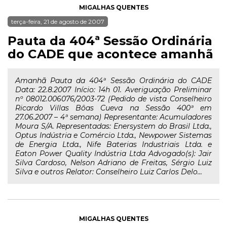
MIGALHAS QUENTES
terça-feira, 21 de agosto de 2007
Pauta da 404ª Sessão Ordinária
do CADE que acontece amanhã
Amanhã Pauta da 404ª Sessão Ordinária do CADE
Data: 22.8.2007 Início: 14h 01. Averiguação Preliminar
nº 08012.006076/2003-72 (Pedido de vista Conselheiro
Ricardo Villas Bôas Cueva na Sessão 400ª em
27.06.2007 – 4ª semana) Representante: Acumuladores
Moura S/A. Representadas: Enersystem do Brasil Ltda.,
Optus Indústria e Comércio Ltda., Newpower Sistemas
de Energia Ltda., Nife Baterias Industriais Ltda. e
Eaton Power Quality Indústria Ltda Advogado(s): Jair
Silva Cardoso, Nelson Adriano de Freitas, Sérgio Luiz
Silva e outros Relator: Conselheiro Luiz Carlos Delo...
MIGALHAS QUENTES