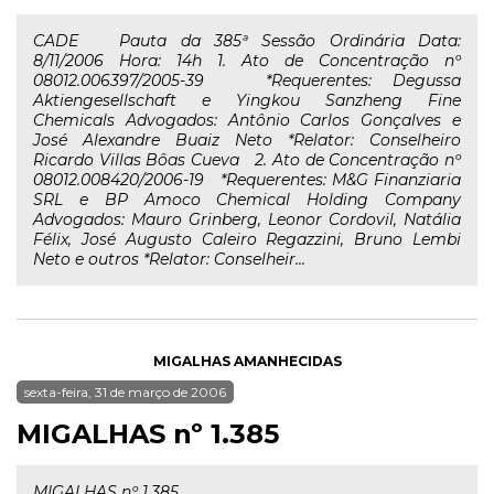
CADE Pauta da 385ª Sessão Ordinária Data:
8/11/2006 Hora: 14h 1. Ato de Concentração nº
08012.006397/2005-39 *Requerentes: Degussa
Aktiengesellschaft e Yingkou Sanzheng Fine
Chemicals Advogados: Antônio Carlos Gonçalves e
José Alexandre Buaiz Neto *Relator: Conselheiro
Ricardo Villas Bôas Cueva 2. Ato de Concentração nº
08012.008420/2006-19 *Requerentes: M&G Finanziaria
SRL e BP Amoco Chemical Holding Company
Advogados: Mauro Grinberg, Leonor Cordovil, Natália
Félix, José Augusto Caleiro Regazzini, Bruno Lembi
Neto e outros *Relator: Conselheir...
MIGALHAS AMANHECIDAS
sexta-feira, 31 de março de 2006
MIGALHAS nº 1.385
MIGALHAS nº 1.385