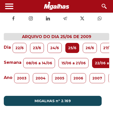
ARQUIVO DO DIA 25/06 DE 2009
Dia
22/6
23/6
24/6
25/6
26/6
27/6
Semana
08/06 a 14/06
15/06 a 21/06
22/06 a 2
Ano
2003
2004
2005
2006
2007
MIGALHAS nº 2.169