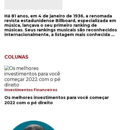
Há 81 anos, em 4 de janeiro de 1936, a renomada
revista estadunidense Billboard, especializada em
música, lançava o seu primeiro ranking de
músicas. Seus rankings musicais são reconhecidos
internacionalmente, a listagem mais conhecida é
a Hot 100, composta por músicas que são sucesso
nas rádios e estão no topo de vendas. Em 2009 foi
lançada uma versão brasileira da revista.
Anualmente, a Billboard faz uma premiação
COLUNAS
chamada de Billboard Music Awards.
Investimentos Financeiros
Os melhores investimentos para você começar
2022 com o pé direito