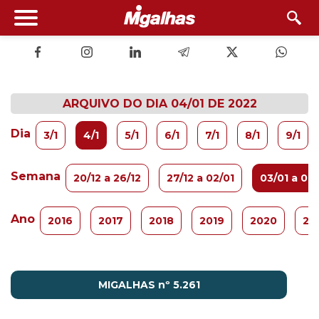
ARQUIVO DO DIA 04/01 DE 2022
Dia
3/1
4/1
5/1
6/1
7/1
8/1
9/1
Semana
20/12 a 26/12
27/12 a 02/01
03/01 a 09/
Ano
2016
2017
2018
2019
2020
20
MIGALHAS nº 5.261