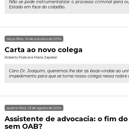
Não se pode instrumentalizar o processo criminal para ou
Estado em face do cidadão.
terça-feira, 14 de outubro de 2014
Carta ao novo colega
Roberto Podval
e
Maíra Zapater
Caro Dr. Joaquim, queremos lhe dar as boas-vindas ao un
impedimento para que se torne nosso colega nessa nobre ati
quarta-feira, 13 de agosto de 2014
Assistente de advocacia: o fim do
sem OAB?