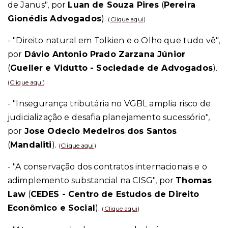
de Janus", por
Luan de Souza Pires
(
Pereira
Gionédis Advogados
).
(
Clique aqui
)
- "Direito natural em Tolkien e o Olho que tudo vê",
por
Dávio Antonio Prado Zarzana Júnior
(
Gueller e Vidutto - Sociedade de Advogados
).
(
Clique aqui
)
- "Insegurança tributária no VGBL amplia risco de
judicialização e desafia planejamento sucessório",
por
Jose Odecio Medeiros dos Santos
(
Mandaliti
).
(
Clique aqui
)
- "A conservação dos contratos internacionais e o
adimplemento substancial na CISG", por
Thomas
Law
(
CEDES - Centro de Estudos de Direito
Econômico e Social
).
(
Clique aqui
)