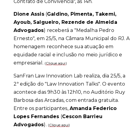
Contrato de Convivência", às 14h.
Dione Assis
(
Galdino, Pimenta, Takemi,
Ayoub, Salgueiro, Rezende de Almeida
Advogados
) receberá a "Medalha Pedro
Ernesto", em 25/5, na Câmara Municipal do RJ. A
homenagem reconhece sua atuação em
equidade racial e inclusão no meio jurídico e
empresarial.
(
Clique aqui
)
SanFran Law Innovation Lab realiza, dia 25/5, a
2ª edição do "Law Innovation Talks". O evento
acontece das 9h30 às 12h10, no Auditório Ruy
Barbosa das Arcadas, com entrada gratuita.
Entre os participantes,
Amanda Federico
Lopes Fernandes
(
Cescon Barrieu
Advogados
).
(
Clique aqui
)