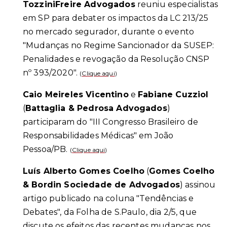
TozziniFreire Advogados
reuniu especialistas
em SP para debater os impactos da LC 213/25
no mercado segurador, durante o evento
"Mudanças no Regime Sancionador da SUSEP:
Penalidades e revogação da Resolução CNSP
nº 393/2020".
(
Clique aqui
)
Caio Meireles Vicentino
e
Fabiane Cuzziol
(
Battaglia & Pedrosa Advogados
)
participaram do "III Congresso Brasileiro de
Responsabilidades Médicas" em João
Pessoa/PB.
(
Clique aqui
)
Luís Alberto Gomes Coelho
(
Gomes Coelho
& Bordin Sociedade de Advogados
) assinou
artigo publicado na coluna "Tendências e
Debates", da Folha de S.Paulo, dia 2/5, que
discute os efeitos das recentes mudanças nos