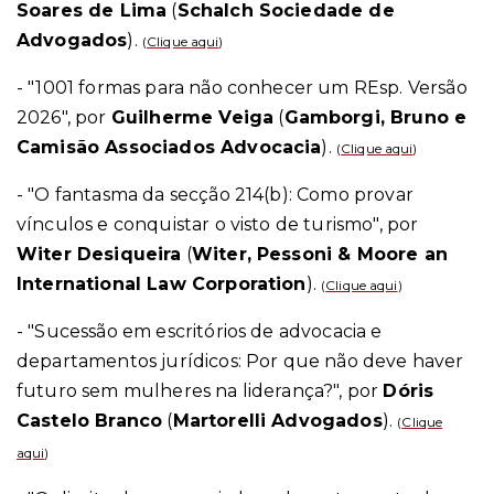
Soares de Lima
(
Schalch Sociedade de
Advogados
).
(
Clique aqui
)
- "1001 formas para não conhecer um REsp. Versão
2026", por
Guilherme Veiga
(
Gamborgi, Bruno e
Camisão Associados Advocacia
).
(
Clique aqui
)
- "O fantasma da secção 214(b): Como provar
vínculos e conquistar o visto de turismo", por
Witer Desiqueira
(
Witer, Pessoni & Moore an
International Law Corporation
).
(
Clique aqui
)
- "Sucessão em escritórios de advocacia e
departamentos jurídicos: Por que não deve haver
futuro sem mulheres na liderança?", por
Dóris
Castelo Branco
(
Martorelli Advogados
).
(
Clique
aqui
)