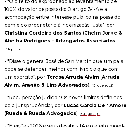
- "O direito do expropriado ao levantamento de
100% do valor depositado: O artigo 34-A e a
acomodação entre interesse público na posse do
bem e do proprietário à indenização justa", por
Christina Cordeiro dos Santos
(
Cheim Jorge &
Abelha Rodrigues - Advogados Associados
).
(
Clique aqui
)
- "Disse o general José de San Martín que um país
pode se defender melhor com livro do que com
um exército", por
Teresa Arruda Alvim
(
Arruda
Alvim, Aragão & Lins Advogados
).
(
Clique aqui
)
- "Recuperação judicial: Os novos limites definidos
pela jurisprudência", por
Lucas Garcia Del' Amore
(
Rueda & Rueda Advogados
).
(
Clique aqui
)
- "Eleições 2026 e seus desafios: IA e o efeito moeda