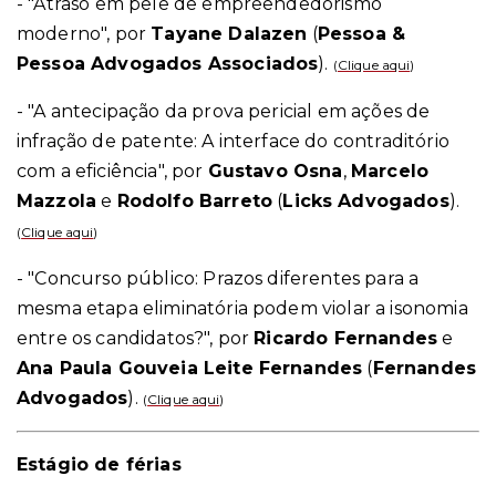
- "Atraso em pele de empreendedorismo
moderno", por
Tayane Dalazen
(
Pessoa &
Pessoa Advogados Associados
).
(
Clique aqui
)
- "A antecipação da prova pericial em ações de
infração de patente: A interface do contraditório
com a eficiência", por
Gustavo Osna
,
Marcelo
Mazzola
e
Rodolfo Barreto
(
Licks Advogados
).
(
Clique aqui
)
- "Concurso público: Prazos diferentes para a
mesma etapa eliminatória podem violar a isonomia
entre os candidatos?", por
Ricardo Fernandes
e
Ana Paula Gouveia Leite Fernandes
(
Fernandes
Advogados
).
(
Clique aqui
)
Estágio de férias