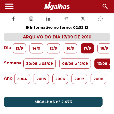
Informativo no forno:
02:52:12
ARQUIVO DO DIA 17/09 DE 2010
Dia
13/9
14/9
15/9
16/9
17/9
18/9
Semana
30/08 a 05/09
06/09 a 12/09
13/09 a 
Ano
2004
2005
2006
2007
2008
MIGALHAS nº 2.473