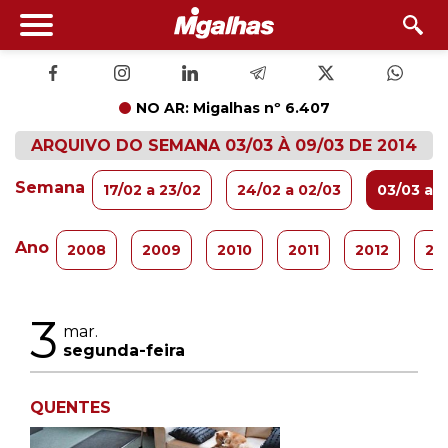
NO AR: Migalhas nº 6.407
ARQUIVO DO SEMANA 03/03 À 09/03 DE 2014
Semana
17/02 a 23/02
24/02 a 02/03
03/03 a 
Ano
2008
2009
2010
2011
2012
20
3
mar.
segunda-feira
QUENTES