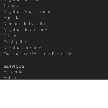
Colunas
Migalhas Amanhecidas
Agenda
Mercado de Trabalho
Migalhas dos Leitores
Pílulas
TV Migalhas
Migalhas Literárias
Dicionário de Péssimas Expressões
SERVIÇOS
Academia
Autores
Migalheiro VIP
Correspondentes
Escritórios Migalhas
Eventos Migalhas
Livraria