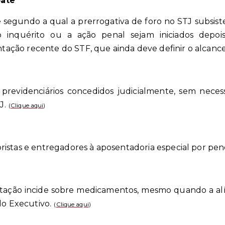
bate
se segundo a qual a prerrogativa de foro no STJ subsi
o inquérito ou a ação penal sejam iniciados depoi
ção recente do STF, que ainda deve definir o alcance
 previdenciários concedidos judicialmente, sem nece
J.
(
Clique aqui
)
istas e entregadores à aposentadoria especial por pen
rtação incide sobre medicamentos, mesmo quando a alí
do Executivo.
(
Clique aqui
)