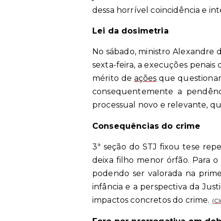
dessa horrível coincidência e in
Lei da dosimetria
No sábado, ministro Alexandre d
sexta-feira, a execuções penais
mérito de
ações
que questionam 
consequentemente a pendência
processual novo e relevante, qu
Consequências do crime
3ª seção do STJ fixou tese rep
deixa filho menor órfão. Para o
podendo ser valorada na primei
infância e a perspectiva da Jus
impactos concretos do crime.
(
Cl