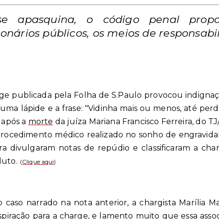
se apasquina, o código penal propor
ionários públicos, os meios de responsabili
e publicada pela Folha de S.Paulo provocou indignação
ma lápide e a frase: "Vidinha mais ou menos, até perdê
 após a
morte
da juíza Mariana Francisco Ferreira, do T
rocedimento médico realizado no sonho de engravidar,
ra divulgaram notas de repúdio e classificaram a ch
luto.
(
Clique aqui
)
 caso narrado na nota anterior, a chargista Marília Ma
nspiração para a charge, e lamento muito que essa asso