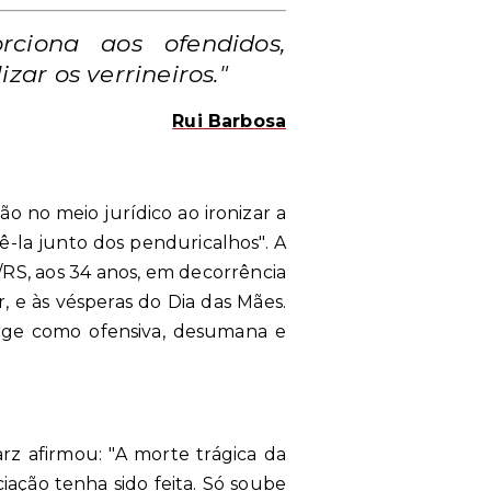
ciona aos ofendidos,
zar os verrineiros."
Rui Barbosa
 no meio jurídico ao ironizar a
-la junto dos penduricalhos". A
J/RS, aos 34 anos, em decorrência
 e às vésperas do Dia das Mães.
arge como ofensiva, desumana e
rz afirmou: "A morte trágica da
ciação tenha sido feita. Só soube