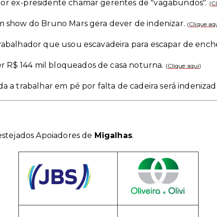
por ex-presidente chamar gerentes de "vagabundos".
(
Cl
em show do Bruno Mars gera dever de indenizar.
(
Clique aq
trabalhador que usou escavadeira para escapar de enc
r R$ 144 mil bloqueados de casa noturna.
(
Clique aqui
)
da a trabalhar em pé por falta de cadeira será indenizad
estejados Apoiadores de
Migalhas
.