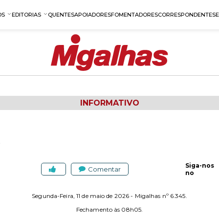
OS
EDITORIAS
QUENTES
APOIADORES
FOMENTADORES
CORRESPONDENTES
INFORMATIVO
5
Siga-nos
Comentar
no
Segunda-Feira, 11 de maio de 2026 - Migalhas nº 6.345.
Fechamento às 08h05.