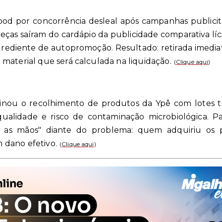
ood por concorrência desleal após campanhas publicit
peças saíram do cardápio da publicidade comparativa líci
grediente de autopromoção. Resultado: retirada imedia
material que será calculada na liquidação.
(
Clique aqui
)
inou o recolhimento de produtos da Ypê com lotes te
qualidade e risco de contaminação microbiológica. Pa
r as mãos" diante do problema: quem adquiriu os 
 dano efetivo.
(
Clique aqui
)