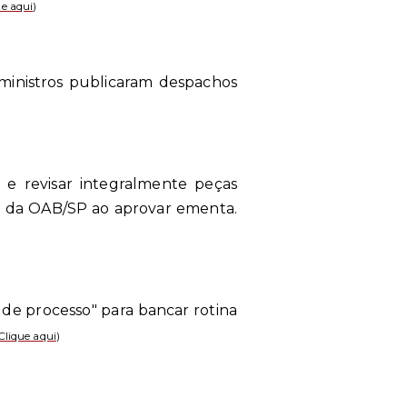
ue aqui
)
 ministros publicaram despachos
s e revisar integralmente peças
ca da OAB/SP ao aprovar ementa.
e processo" para bancar rotina
Clique aqui
)