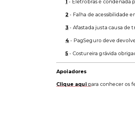
1
- Eletrobras é condenada 
2
- Falha de acessibilidade 
3
- Afastada justa causa de 
4
- PagSeguro deve devolve
5
- Costureira grávida obriga
Apoiadores
Clique aqui
p
ara conhecer os f