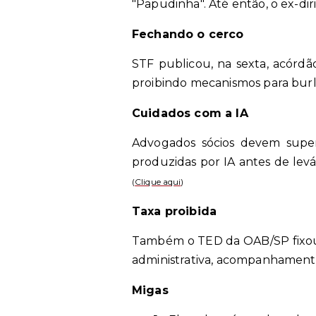
"Papudinha". Até então, o ex-d
Fechando o cerco
STF publicou, na sexta, acórdã
proibindo mecanismos para burla
Cuidados com a IA
Advogados sócios devem supervi
produzidas por IA antes de lev
(
Clique aqui
)
Taxa proibida
Também o TED da OAB/SP fixou 
administrativa, acompanhamento 
Migas