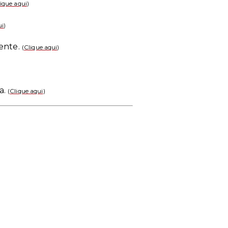
ique aqui
)
ui
)
hente.
(
Clique aqui
)
a.
(
Clique aqui
)