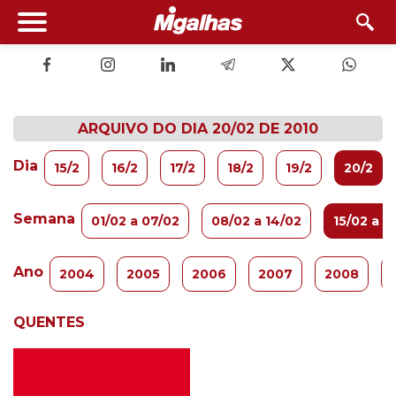
ARQUIVO DO DIA 20/02 DE 2010
Dia
15/2
16/2
17/2
18/2
19/2
20/2
Semana
01/02 a 07/02
08/02 a 14/02
15/02 a 2
Ano
2004
2005
2006
2007
2008
QUENTES