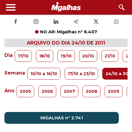
NO AR: Migalhas nº 6.407
ARQUIVO DO DIA 24/10 DE 2011
Dia
17/10
18/10
19/10
20/10
21/10
22
Semana
10/10 a 16/10
17/10 a 23/10
24/10 a 30/
Ano
2005
2006
2007
2008
2009
MIGALHAS nº 2.741