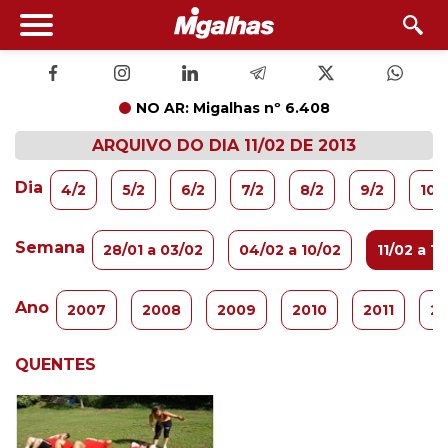
NO AR: Migalhas nº 6.408
ARQUIVO DO DIA 11/02 DE 2013
Dia
4/2
5/2
6/2
7/2
8/2
9/2
10/
Semana
28/01 a 03/02
04/02 a 10/02
11/02 a 17
Ano
2007
2008
2009
2010
2011
20
QUENTES