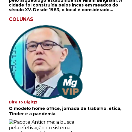
pelo arqueólogo estadunidense Hiram Bingham. A
cidade foi construída pelos incas em meados do
século XV. Desde 1983, o local é considerado
patrimônio mundial da Unesco. Em julho de 2007,
Machu Picchu foi eleita uma das novas maravilhas
COLUNAS
do mundo.
Direito Digit@l
O modelo home office, jornada de trabalho, ética,
Tinder e a pandemia