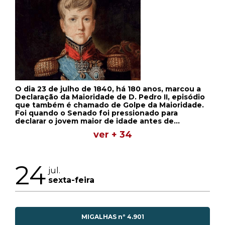
O dia 23 de julho de 1840, há 180 anos, marcou a
Declaração da Maioridade de D. Pedro II, episódio
que também é chamado de Golpe da Maioridade.
Foi quando o Senado foi pressionado para
declarar o jovem maior de idade antes de
completar 15 anos, permitindo com que ele
ver + 34
assumisse o trono. O ato teve como principal
objetivo que o jovem monarca, embora
inexperiente, pudesse pôr fim a disputas
políticas.
24
jul.
sexta-feira
MIGALHAS nº 4.901