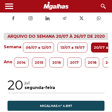
ARQUIVO DO SEMANA 20/07 À 26/07 DE 2020
Semana
06/07 a 12/07
13/07 a 19/07
20/07 a 2
Ano
2014
2015
2016
2017
2018
20
20
jul.
segunda-feira
MIGALHAS nº 4.897