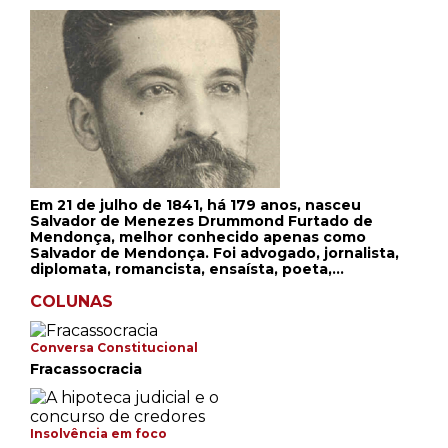
Em 21 de julho de 1841, há 179 anos, nasceu
Salvador de Menezes Drummond Furtado de
Mendonça, melhor conhecido apenas como
Salvador de Mendonça. Foi advogado, jornalista,
diplomata, romancista, ensaísta, poeta,
teatrólogo e tradutor fluminense, um dos
fundadores da Academia Brasileira de Letras e um
COLUNAS
dos idealizadores do Movimento Republicano no
Brasil. Faleceu no Rio de Janeiro, em 5 de
dezembro de 1913.
Conversa Constitucional
Fracassocracia
Insolvência em foco