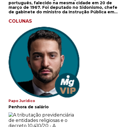
português, falecido na mesma cidade em 20 de
março de 1967. Foi deputado no Sidonismo, chefe
de gabinete do ministro da Instrução Pública em
1917 e ainda director da Biblioteca Nacional, em
1918, cargo no qual seria reconduzido em 1927.
COLUNAS
Papo Jurídico
Penhora de salário