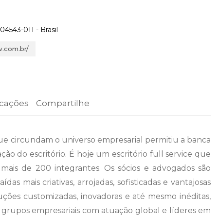
04543-011 - Brasil
.com.br/
icações
Compartilhe
que circundam o universo empresarial permitiu a banca
ção do escritório. É hoje um escritório full service que
 mais de 200 integrantes. Os sócios e advogados são
s mais criativas, arrojadas, sofisticadas e vantajosas
uções customizadas, inovadoras e até mesmo inéditas,
de grupos empresariais com atuação global e líderes em