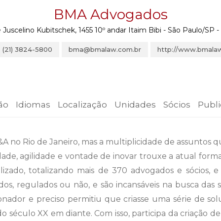
BMA Advogados
Juscelino Kubitschek, 1455 10º andar Itaim Bibi - São Paulo/SP - 
 (21) 3824-5800
bma@bmalaw.com.br
http://www.bmalaw
ão
Idiomas
Localização
Unidades
Sócios
Publ
 no Rio de Janeiro, mas a multiplicidade de assuntos 
dade, agilidade e vontade de inovar trouxe a atual forma
lizado, totalizando mais de 370 advogados e sócios, e
, regulados ou não, e são incansáveis na busca das saída
onador e preciso permitiu que criasse uma série de sol
o século XX em diante. Com isso, participa da criação 