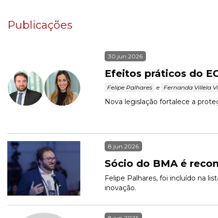
Publicações
30.jun.2026
Efeitos práticos do E
 Felipe Palhares 
 e 
 Fernanda Villela V
Nova legislação fortalece a prote
8.jun.2026
Sócio do BMA é reconh
Felipe Palhares, foi incluído na 
inovação.
8.jun.2026